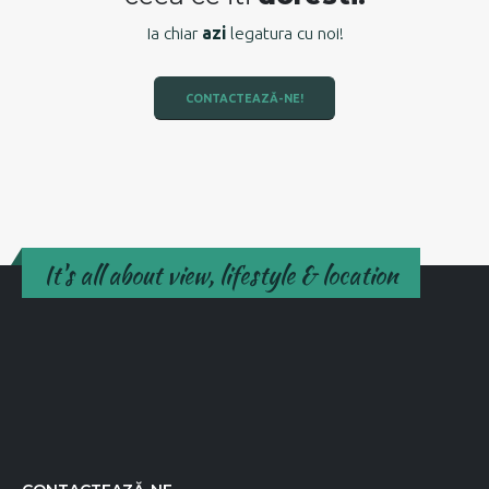
Ia chiar
azi
legatura cu noi!
CONTACTEAZĂ-NE!
It's all about view, lifestyle & location