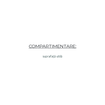
Oferim 3 stiluri de structură pentru apartamente
pentru alegerea perfectă!
Îți prezentăm apartamentul Tip 3
COMPARTIMENTARE:
suprafață utilă
Living & Bucătarie