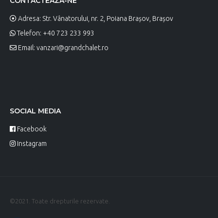
CONTACTEAZĂ-NE
Adresa: Str. Vânatorului, nr. 2, Poiana Brașov, Brașov
Telefon: +40 723 233 993
Email:
vanzari@grandchalet.ro
SOCIAL MEDIA
Facebook
Instagram
©2021. Toate drepturile rezervate.