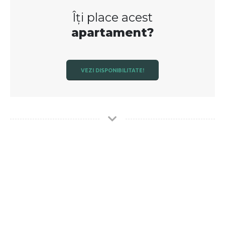
Îți place acest
apartament?
VEZI DISPONIBILITATE!
Finisaje premium
Apartamentele vor fi dotate cu
finisari
premium
conform preferintelor dvs.!