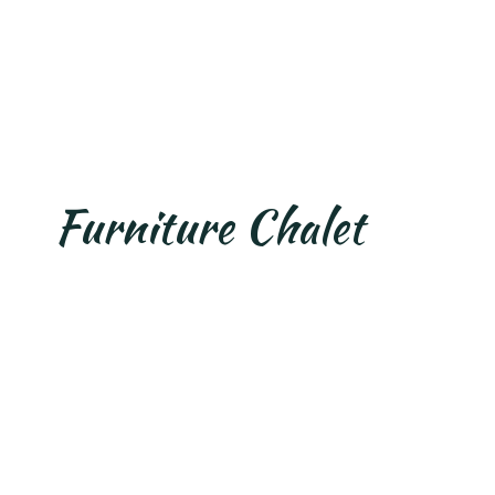
Furniture Chalet
Venim în întâmpinarea ta, oferindu-ți
posibilitatea de a exploata
apartamentul achiziționat aici,
imediat după finalizarea acestuia,
prin achiziționarea pachetului
FURNITURE CHALET
. Acest pachet