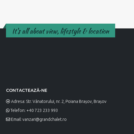
It's all about view, lifestyle & location
CONTACTEAZĂ-NE
Adresa: Str. Vânatorului, nr. 2, Poiana Brașov, Brașov
Telefon: +40 723 233 993
Email:
vanzari@grandchalet.ro